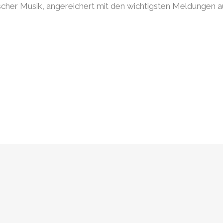
scher Musik, angereichert mit den wichtigsten Meldungen au
0
0
1
1
2
2
3
0
3
4
1
4
5
2
5
6