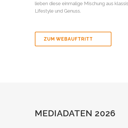
lieben diese einmalige Mischung aus klassi
Lifestyle und Genuss.
0
ZUM WEBAUFTRITT
0
1
1
2
2
3
3
4
MEDIADATEN 2026
4
5
0