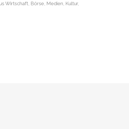
s Wirtschaft, Börse, Medien, Kultur,
0
1
2
3
0
4