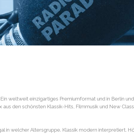
. Ein weltweit einzigartiges Premiumformat und in Berlin u
us den schönsten Klassik-Hits, Filmmusik und New Classic
l in welcher Altersgruppe. Klassik modern interpretiert. H