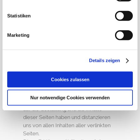
BIC: BFSWDE33XXX
IBAN: DE24370205000003229800
Statistiken
Registergericht AG Berlin-
Charlottenburg
Marketing
HRB: 71959
Ust. IdNr.: DE203274010
Geschäftsführer: Christian Ziegler
Details zeigen
DISCLAIMER
Auf der Site von Radiohaus Berlin
Cookies zulassen
GmbH finden sich Links zu anderen
Seiten im Internet. Wir erklären
Nur notwendige Cookies verwenden
ausdrücklich, dass wir keinerlei Einfluss
auf die Gestaltung und die Inhalte
dieser Seiten haben und distanzieren
uns von allen Inhalten aller verlinkten
Seiten.