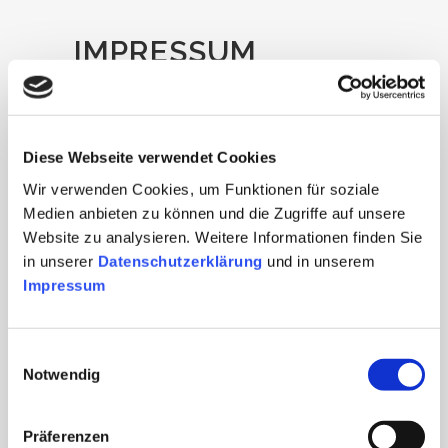
IMPRESSUM
KONTAKT
fon.: +49 30 806920.0
Diese Webseite verwendet Cookies
fax.: +49 30 806920.79
mail: marketing[at]radiohaus-berlin.de
Wir verwenden Cookies, um Funktionen für soziale
Medien anbieten zu können und die Zugriffe auf unsere
POSTADRESSE:
Website zu analysieren. Weitere Informationen finden Sie
R.H.B. Radiohaus Berlin GmbH
in unserer
Datenschutzerklärung
und in unserem
Zimmerstr. 90
Impressum
10117 Berlin
Einwilligungsauswahl
BANKVERBINDUNG:
Notwendig
Bank für Sozialwirtschaft
Konto: 322 98 00
BLZ: 100 20 500
Präferenzen